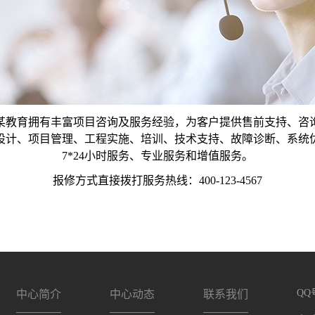
某教育拥有丰富项目咨询及服务经验，为客户提供售前支持、咨
设计、项目管理、工程实施、培训、技术支持、故障诊断、系统
7*24小时服务、专业服务和增值服务。
报修方式直接拨打服务热线：400-123-4567
QQ
中心简介
中心动态
联系我们